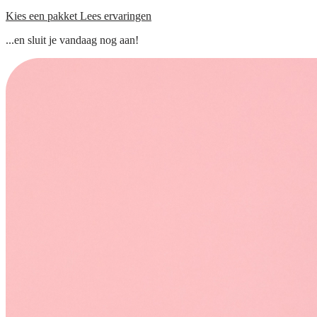
Kies een pakket
Lees ervaringen
...en sluit je vandaag nog aan!