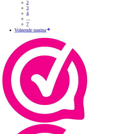
2
3
4
...
7
Volgende pagina