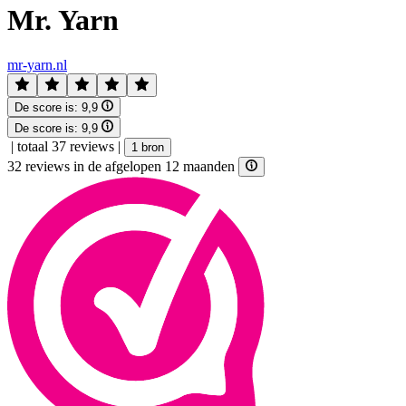
Mr. Yarn
mr-yarn.nl
De score is:
9,9
De score is:
9,9
|
totaal 37 reviews
|
1 bron
32 reviews in de afgelopen 12 maanden