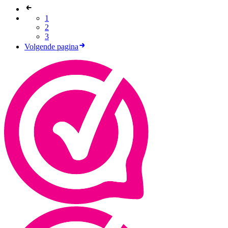
1
2
3
Volgende pagina