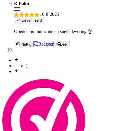
K Palm
10-8-2025
Geverifieerd
Goede communicatie en snelle levering 👌
Reageer
Nuttig
Deel
1