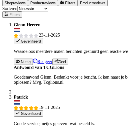
Shopreviews
Productreviews
Filters
Productreviews
Sorteren
Filters
Glenn Heeren
23-11-2025
Geverifieerd
Waardeloos meerdere malen berichten gestuurd geen reactie weig
Reageer
Nuttig
Deel
Antwoord van TCGLions
Goedenavond Glenn, Bedankt voor je bericht, ik kan naast je be
oplossen? Mvg, Tcglions.nl
Patrick
19-11-2025
Geverifieerd
Goede service, netjes geleverd wat besteld is.