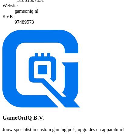
+31851307551
Website
gameoniq.nl
KVK
97489573
GameOnIQ B.V.
Jouw specialist in custom gaming pc’s, upgrades en apparatuur!