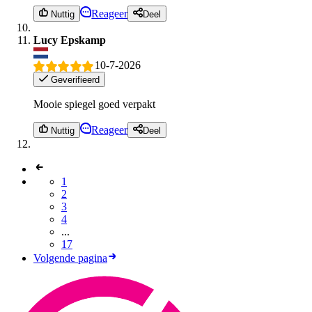
Reageer
Nuttig
Deel
Lucy Epskamp
10-7-2026
Geverifieerd
Mooie spiegel goed verpakt
Reageer
Nuttig
Deel
1
2
3
4
...
17
Volgende pagina