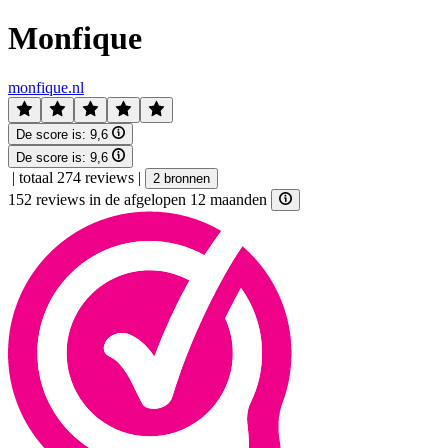
Monfique
monfique.nl
De score is:
9,6
De score is:
9,6
|
totaal 274 reviews
|
2 bronnen
152 reviews in de afgelopen 12 maanden