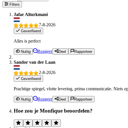
Filters
Jafar Alturkmani
7-8-2026
Geverifieerd
Alles is perfect
Reageer
Nuttig
Deel
Rapporteer
Sandor van der Laan
2-8-2026
Geverifieerd
Prachtige spiegel, vlotte levering, prima communicatie. Niets o
Reageer
Nuttig
Deel
Rapporteer
Hoe zou je Monfique beoordelen?