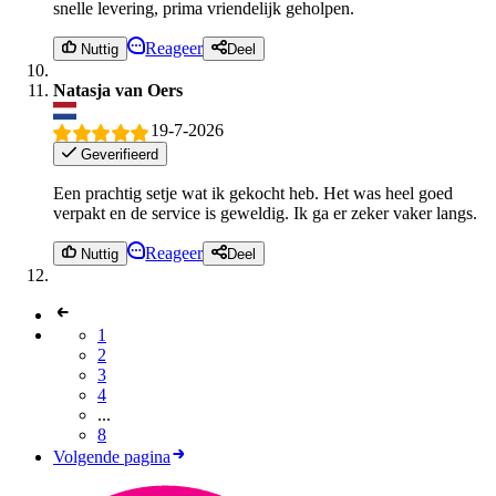
snelle levering, prima vriendelijk geholpen.
Reageer
Nuttig
Deel
Natasja van Oers
19-7-2026
Geverifieerd
Een prachtig setje wat ik gekocht heb. Het was heel goed
verpakt en de service is geweldig. Ik ga er zeker vaker langs.
Reageer
Nuttig
Deel
1
2
3
4
...
8
Volgende pagina