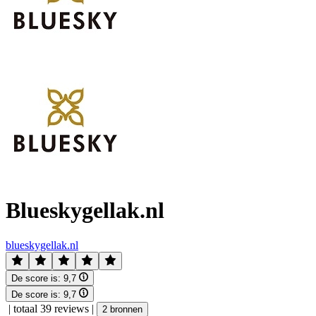
Blueskygellak.nl
blueskygellak.nl
De score is:
9,7
De score is:
9,7
|
totaal 39 reviews
|
2 bronnen