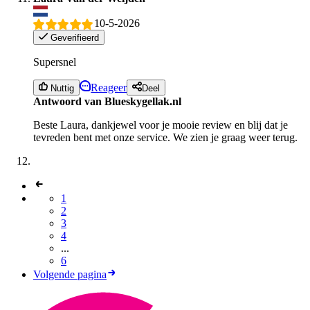
10-5-2026
Geverifieerd
Supersnel
Reageer
Nuttig
Deel
Antwoord van Blueskygellak.nl
Beste Laura, dankjewel voor je mooie review en blij dat je
tevreden bent met onze service. We zien je graag weer terug.
1
2
3
4
...
6
Volgende pagina