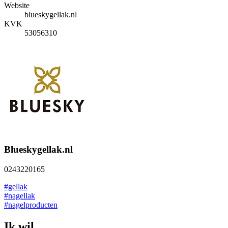
Website
blueskygellak.nl
KVK
53056310
Blueskygellak.nl
0243220165
#gellak
#nagellak
#nagelproducten
Ik wil...