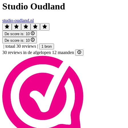
Studio Oudland
studio-oudland.nl
De score is:
10
De score is:
10
|
totaal 30 reviews
|
1 bron
30 reviews in de afgelopen 12 maanden