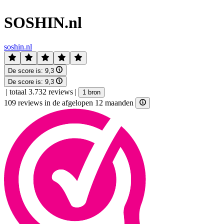
SOSHIN.nl
soshin.nl
De score is:
9,3
De score is:
9,3
|
totaal 3.732 reviews
|
1 bron
109 reviews in de afgelopen 12 maanden