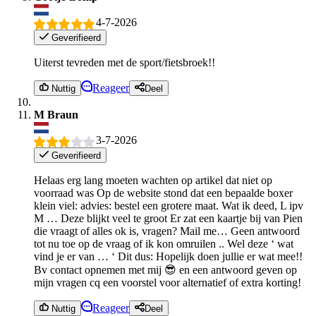
4-7-2026
Geverifieerd
Uiterst tevreden met de sport/fietsbroek!!
Reageer
Nuttig
Deel
M Braun
3-7-2026
Geverifieerd
Helaas erg lang moeten wachten op artikel dat niet op
voorraad was Op de website stond dat een bepaalde boxer
klein viel: advies: bestel een grotere maat. Wat ik deed, L ipv
M … Deze blijkt veel te groot Er zat een kaartje bij van Pien
die vraagt of alles ok is, vragen? Mail me… Geen antwoord
tot nu toe op de vraag of ik kon omruilen .. Wel deze ‘ wat
vind je er van … ‘ Dit dus: Hopelijk doen jullie er wat mee!!
Bv contact opnemen met mij 😎 en een antwoord geven op
mijn vragen cq een voorstel voor alternatief of extra korting!
Reageer
Nuttig
Deel