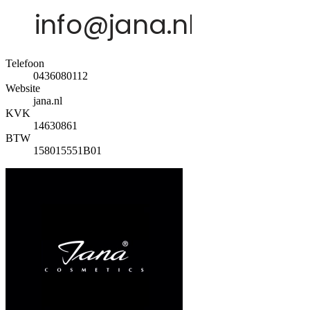
Telefoon
0436080112
Website
jana.nl
KVK
14630861
BTW
158015551B01