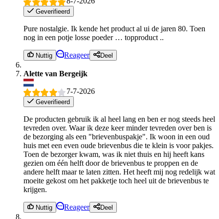
8-7-2026
Geverifieerd
Pure nostalgie. Ik kende het product al ui de jaren 80. Toen
nog in een potje losse poeder … topproduct ..
Reageer
Nuttig
Deel
Alette van Bergeijk
7-7-2026
Geverifieerd
De producten gebruik ik al heel lang en ben er nog steeds heel
tevreden over. Waar ik deze keer minder tevreden over ben is
de bezorging als een "brievenbuspakje". Ik woon in een oud
huis met een even oude brievenbus die te klein is voor pakjes.
Toen de bezorger kwam, was ik niet thuis en hij heeft kans
gezien om één helft door de brievenbus te proppen en de
andere helft maar te laten zitten. Het heeft mij nog redelijk wat
moeite gekost om het pakketje toch heel uit de brievenbus te
krijgen.
Reageer
Nuttig
Deel