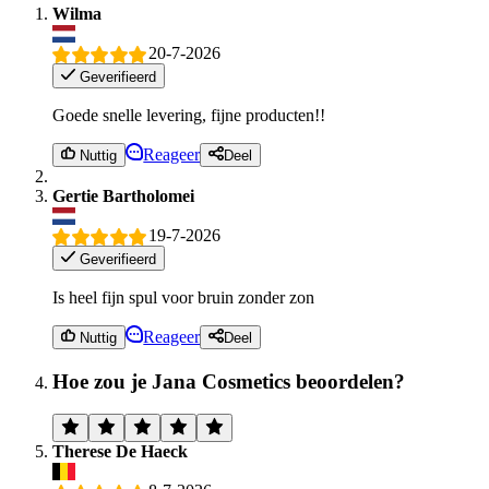
Wilma
20-7-2026
Geverifieerd
Goede snelle levering, fijne producten!!
Reageer
Nuttig
Deel
Gertie Bartholomei
19-7-2026
Geverifieerd
Is heel fijn spul voor bruin zonder zon
Reageer
Nuttig
Deel
Hoe zou je Jana Cosmetics beoordelen?
Therese De Haeck