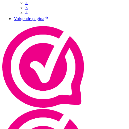
2
3
4
Volgende pagina