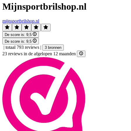
Mijnsportbrilshop.nl
mijnsportbrilshop.nl
De score is:
9,5
De score is:
9,5
|
totaal 793 reviews
|
3 bronnen
23 reviews in de afgelopen 12 maanden