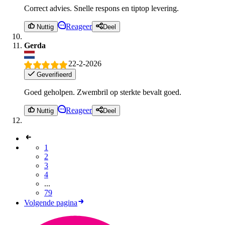
Correct advies. Snelle respons en tiptop levering.
Reageer
Nuttig
Deel
Gerda
22-2-2026
Geverifieerd
Goed geholpen. Zwembril op sterkte bevalt goed.
Reageer
Nuttig
Deel
1
2
3
4
...
79
Volgende pagina