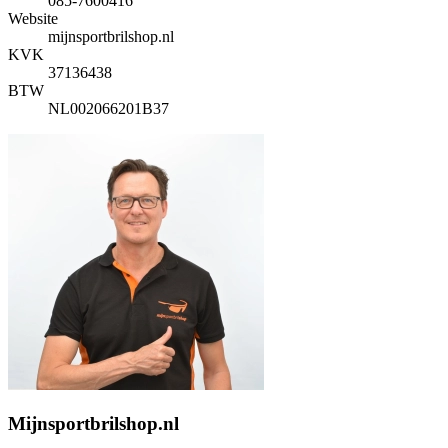
085-7600416
Website
mijnsportbrilshop.nl
KVK
37136438
BTW
NL002066201B37
Mijnsportbrilshop.nl