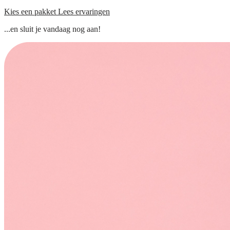
Kies een pakket
Lees ervaringen
...en sluit je vandaag nog aan!