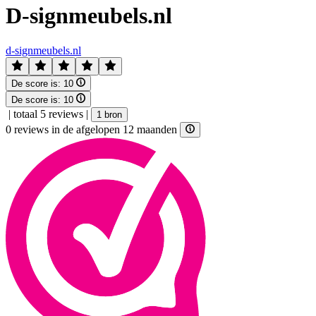
D-signmeubels.nl
d-signmeubels.nl
De score is:
10
De score is:
10
|
totaal 5 reviews
|
1 bron
0 reviews in de afgelopen 12 maanden