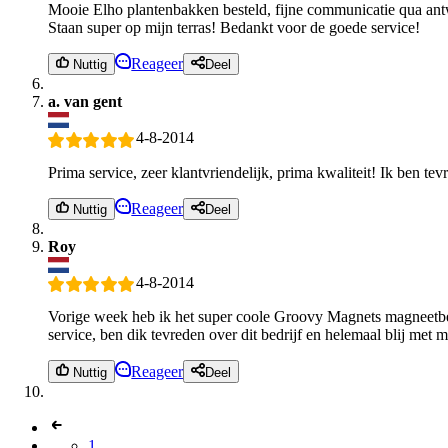
Mooie Elho plantenbakken besteld, fijne communicatie qua antwoo
Staan super op mijn terras! Bedankt voor de goede service!
Reageer
Nuttig
Deel
a. van gent
4-8-2014
Prima service, zeer klantvriendelijk, prima kwaliteit! Ik ben tev
Reageer
Nuttig
Deel
Roy
4-8-2014
Vorige week heb ik het super coole Groovy Magnets magneetbeh
service, ben dik tevreden over dit bedrijf en helemaal blij met 
Reageer
Nuttig
Deel
1