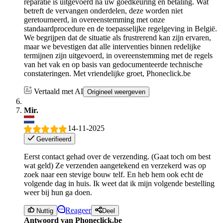
reparatie is uitgevoerd na uw goedkeuring en betaling. Wat
betreft de vervangen onderdelen, deze worden niet
geretourneerd, in overeenstemming met onze
standaardprocedure en de toepasselijke regelgeving in België.
We begrijpen dat de situatie als frustrerend kan zijn ervaren,
maar we bevestigen dat alle interventies binnen redelijke
termijnen zijn uitgevoerd, in overeenstemming met de regels
van het vak en op basis van gedocumenteerde technische
constateringen. Met vriendelijke groet, Phoneclick.be
Vertaald met AI
Origineel weergeven
Mir.
14-11-2025
Geverifieerd
Eerst contact gehad over de verzending. (Gaat toch om best
wat geld) Ze verzenden aangetekend en verzekerd was op
zoek naar een stevige bouw telf. En heb hem ook echt de
volgende dag in huis. Ik weet dat ik mijn volgende bestelling
weer bij hun ga doen.
Reageer
Nuttig
Deel
Antwoord van Phoneclick.be