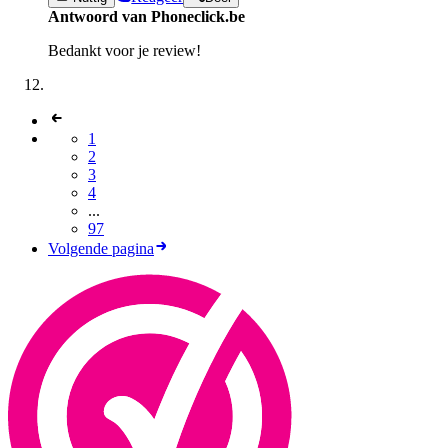
Antwoord van Phoneclick.be
Bedankt voor je review!
1
2
3
4
...
97
Volgende pagina