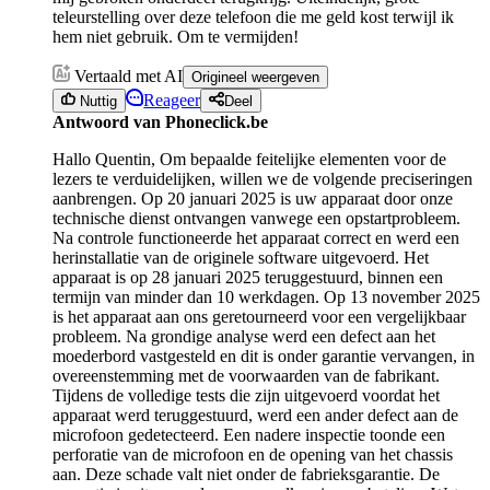
teleurstelling over deze telefoon die me geld kost terwijl ik
hem niet gebruik. Om te vermijden!
Vertaald met AI
Origineel weergeven
Reageer
Nuttig
Deel
Antwoord van Phoneclick.be
Hallo Quentin, Om bepaalde feitelijke elementen voor de
lezers te verduidelijken, willen we de volgende preciseringen
aanbrengen. Op 20 januari 2025 is uw apparaat door onze
technische dienst ontvangen vanwege een opstartprobleem.
Na controle functioneerde het apparaat correct en werd een
herinstallatie van de originele software uitgevoerd. Het
apparaat is op 28 januari 2025 teruggestuurd, binnen een
termijn van minder dan 10 werkdagen. Op 13 november 2025
is het apparaat aan ons geretourneerd voor een vergelijkbaar
probleem. Na grondige analyse werd een defect aan het
moederbord vastgesteld en dit is onder garantie vervangen, in
overeenstemming met de voorwaarden van de fabrikant.
Tijdens de volledige tests die zijn uitgevoerd voordat het
apparaat werd teruggestuurd, werd een ander defect aan de
microfoon gedetecteerd. Een nadere inspectie toonde een
perforatie van de microfoon en de opening van het chassis
aan. Deze schade valt niet onder de fabrieksgarantie. De