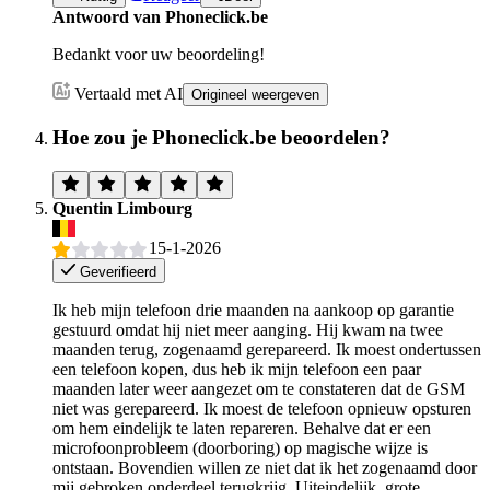
Antwoord van Phoneclick.be
Bedankt voor uw beoordeling!
Vertaald met AI
Origineel weergeven
Hoe zou je Phoneclick.be beoordelen?
Quentin Limbourg
15-1-2026
Geverifieerd
Ik heb mijn telefoon drie maanden na aankoop op garantie
gestuurd omdat hij niet meer aanging. Hij kwam na twee
maanden terug, zogenaamd gerepareerd. Ik moest ondertussen
een telefoon kopen, dus heb ik mijn telefoon een paar
maanden later weer aangezet om te constateren dat de GSM
niet was gerepareerd. Ik moest de telefoon opnieuw opsturen
om hem eindelijk te laten repareren. Behalve dat er een
microfoonprobleem (doorboring) op magische wijze is
ontstaan. Bovendien willen ze niet dat ik het zogenaamd door
mij gebroken onderdeel terugkrijg. Uiteindelijk, grote