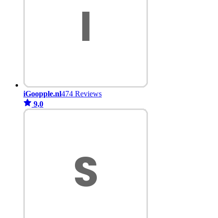
iGoopple.nl
474 Reviews
9,0