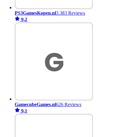
PS3GamesKopen.nl
3.383 Reviews
9,2
GamecubeGames.nl
626 Reviews
9,1