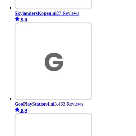
SkylandersKopen.nl
27 Reviews
9,0
GooPlayStation4.nl
3.463 Reviews
8,9