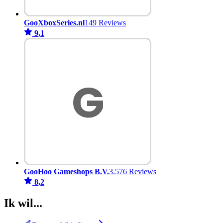
GooXboxSeries.nl
149 Reviews
9,1
GooHoo Gameshops B.V.
3.576 Reviews
8,2
Ik wil...