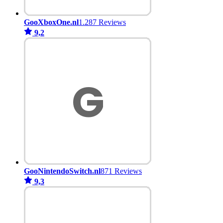
GooXboxOne.nl
1.287 Reviews
9,2
GooNintendoSwitch.nl
871 Reviews
9,3