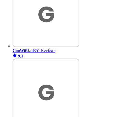
GooWiiU.nl
351 Reviews
9,1