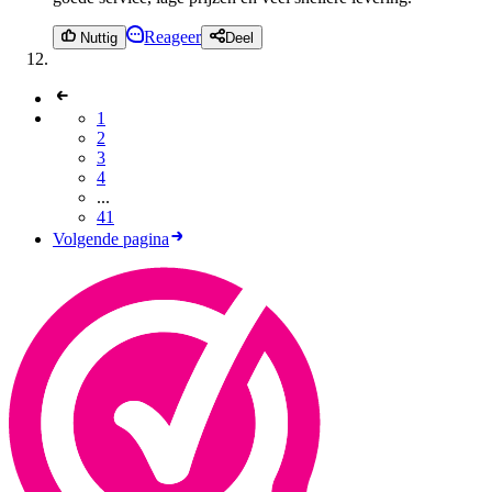
Reageer
Nuttig
Deel
1
2
3
4
...
41
Volgende pagina