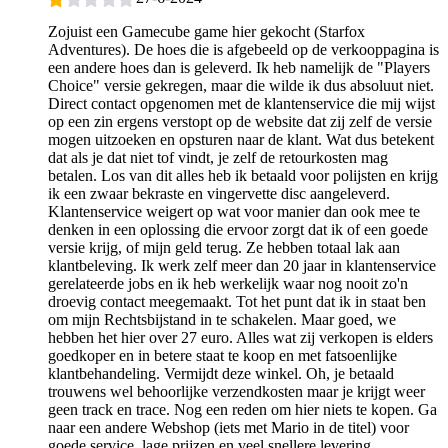
Zojuist een Gamecube game hier gekocht (Starfox
Adventures). De hoes die is afgebeeld op de verkooppagina is
een andere hoes dan is geleverd. Ik heb namelijk de "Players
Choice" versie gekregen, maar die wilde ik dus absoluut niet.
Direct contact opgenomen met de klantenservice die mij wijst
op een zin ergens verstopt op de website dat zij zelf de versie
mogen uitzoeken en opsturen naar de klant. Wat dus betekent
dat als je dat niet tof vindt, je zelf de retourkosten mag
betalen. Los van dit alles heb ik betaald voor polijsten en krijg
ik een zwaar bekraste en vingervette disc aangeleverd.
Klantenservice weigert op wat voor manier dan ook mee te
denken in een oplossing die ervoor zorgt dat ik of een goede
versie krijg, of mijn geld terug. Ze hebben totaal lak aan
klantbeleving. Ik werk zelf meer dan 20 jaar in klantenservice
gerelateerde jobs en ik heb werkelijk waar nog nooit zo'n
droevig contact meegemaakt. Tot het punt dat ik in staat ben
om mijn Rechtsbijstand in te schakelen. Maar goed, we
hebben het hier over 27 euro. Alles wat zij verkopen is elders
goedkoper en in betere staat te koop en met fatsoenlijke
klantbehandeling. Vermijdt deze winkel. Oh, je betaald
trouwens wel behoorlijke verzendkosten maar je krijgt weer
geen track en trace. Nog een reden om hier niets te kopen. Ga
naar een andere Webshop (iets met Mario in de titel) voor
goede service, lage prijzen en veel snellere levering.