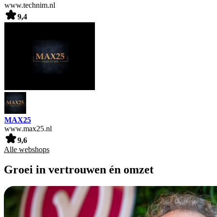
www.technim.nl
9,4
MAX25
www.max25.nl
9,6
Alle webshops
Groei in vertrouwen én omzet