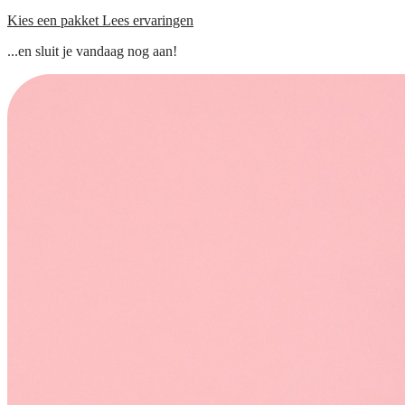
Kies een pakket
Lees ervaringen
...en sluit je vandaag nog aan!