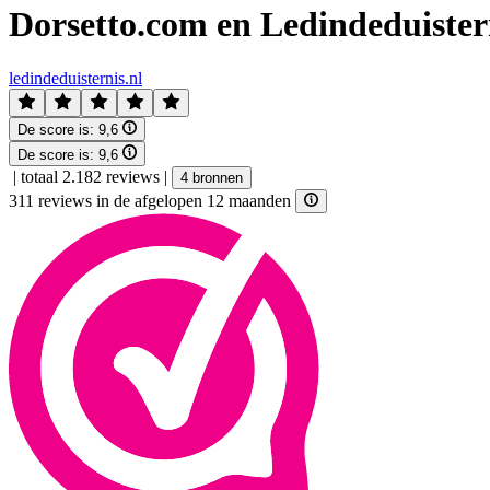
Dorsetto.com en Ledindeduister
ledindeduisternis.nl
De score is:
9,6
De score is:
9,6
|
totaal 2.182 reviews
|
4 bronnen
311 reviews in de afgelopen 12 maanden