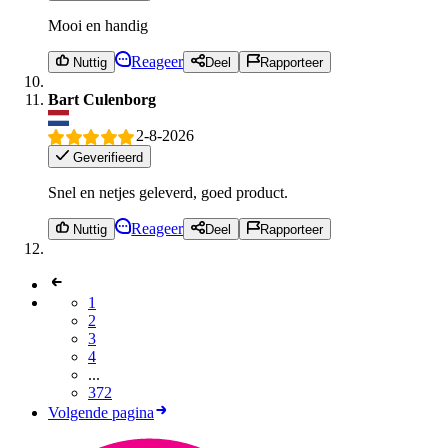
Mooi en handig
Reageer
Nuttig
Deel
Rapporteer
Bart Culenborg
2-8-2026
Geverifieerd
Snel en netjes geleverd, goed product.
Reageer
Nuttig
Deel
Rapporteer
1
2
3
4
...
372
Volgende pagina