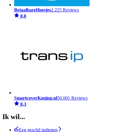
BetaalbareHoesjes
2.225 Reviews
8,8
SmartcoverKoning.nl
50.001 Reviews
8,3
Ik wil...
Een geschil indienen