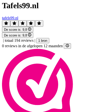
Tafels99.nl
tafels99.nl
De score is:
9,8
De score is:
9,8
|
totaal 194 reviews
|
1 bron
0 reviews in de afgelopen 12 maanden