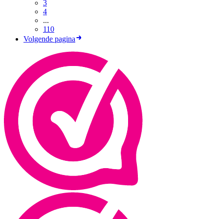
3
4
...
110
Volgende pagina