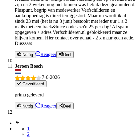
zijn na 2 weken nog niet binnen was heb ik deze geannuleerd.
Pluspunt, begrip van medewerker Verfschilderen en
aankoopbedrag is direct teruggestort. Maar nu wordt ik al
sinds 23 mei (het is nu 8 juni) bestookt met ieder uur 1 a 2
mails met een track&trace code - zo'n 25 per dag! Al spam
opgegeven + adres Verfschilderen.nl geblokkeerd maar ze
blijven komen. Hier contact over gehad - 2 x maar geen actie.
Dussssss
Reageer
Nuttig
Deel
Jeroen Bosch
7-6-2026
Geverifieerd
prima geleverd
Reageer
Nuttig
Deel
1
2