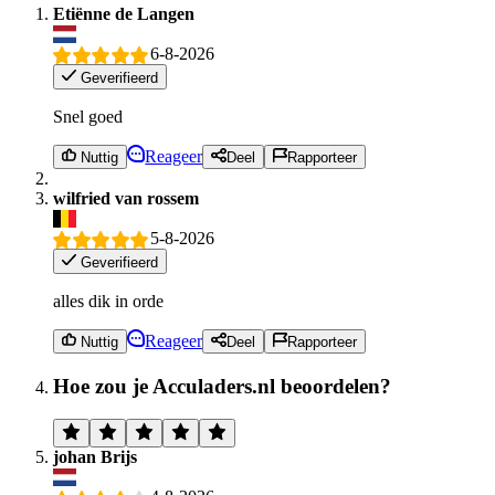
Etiënne de Langen
6-8-2026
Geverifieerd
Snel goed
Reageer
Nuttig
Deel
Rapporteer
wilfried van rossem
5-8-2026
Geverifieerd
alles dik in orde
Reageer
Nuttig
Deel
Rapporteer
Hoe zou je Acculaders.nl beoordelen?
johan Brijs