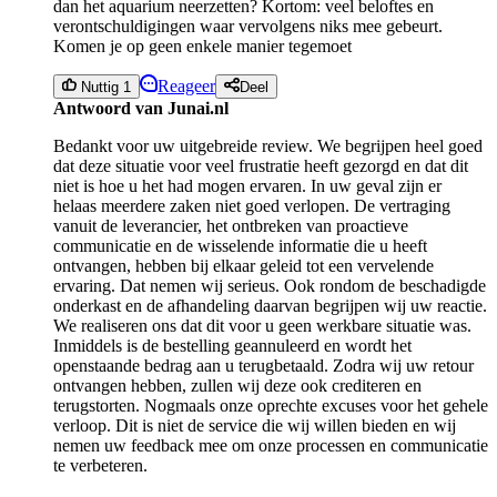
dan het aquarium neerzetten? Kortom: veel beloftes en
verontschuldigingen waar vervolgens niks mee gebeurt.
Komen je op geen enkele manier tegemoet
Reageer
Nuttig 1
Deel
Antwoord van Junai.nl
Bedankt voor uw uitgebreide review. We begrijpen heel goed
dat deze situatie voor veel frustratie heeft gezorgd en dat dit
niet is hoe u het had mogen ervaren. In uw geval zijn er
helaas meerdere zaken niet goed verlopen. De vertraging
vanuit de leverancier, het ontbreken van proactieve
communicatie en de wisselende informatie die u heeft
ontvangen, hebben bij elkaar geleid tot een vervelende
ervaring. Dat nemen wij serieus. Ook rondom de beschadigde
onderkast en de afhandeling daarvan begrijpen wij uw reactie.
We realiseren ons dat dit voor u geen werkbare situatie was.
Inmiddels is de bestelling geannuleerd en wordt het
openstaande bedrag aan u terugbetaald. Zodra wij uw retour
ontvangen hebben, zullen wij deze ook crediteren en
terugstorten. Nogmaals onze oprechte excuses voor het gehele
verloop. Dit is niet de service die wij willen bieden en wij
nemen uw feedback mee om onze processen en communicatie
te verbeteren.