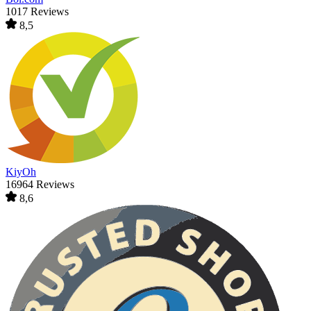
1017 Reviews
8,5
KiyOh
16964 Reviews
8,6