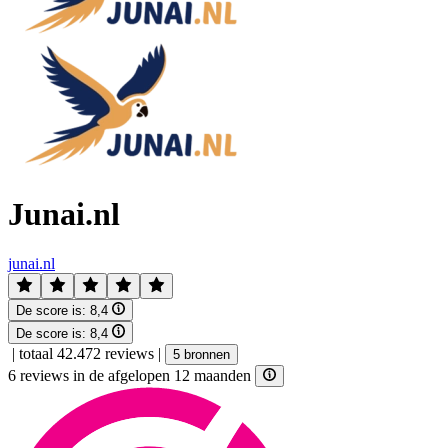
Junai.nl
junai.nl
De score is:
8,4
De score is:
8,4
|
totaal 42.472 reviews
|
5 bronnen
6 reviews in de afgelopen 12 maanden