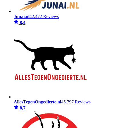
Junai.nl
42.472 Reviews
8,4
AllesTegenOngedierte.nl
45.797 Reviews
8,7