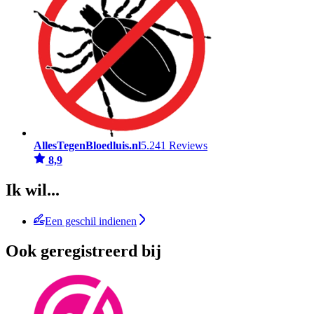
AllesTegenBloedluis.nl
5.241 Reviews
8,9
Ik wil...
Een geschil indienen
Ook geregistreerd bij