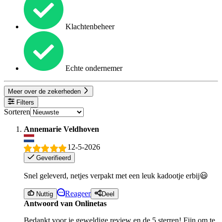
Klachtenbeheer
Echte ondernemer
Meer over de zekerheden
Filters
Sorteren
Annemarie Veldhoven
12-5-2026
Geverifieerd
Snel geleverd, netjes verpakt met een leuk kadootje erbij😃
Reageer
Nuttig
Deel
Antwoord van Onlinetas
Bedankt voor je geweldige review en de 5 sterren! Fijn om te