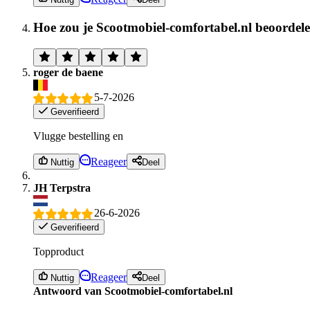
Hoe zou je Scootmobiel-comfortabel.nl beoordel
roger de baene
5-7-2026
Geverifieerd
Vlugge bestelling en
Reageer
Nuttig
Deel
JH Terpstra
26-6-2026
Geverifieerd
Topproduct
Reageer
Nuttig
Deel
Antwoord van Scootmobiel-comfortabel.nl