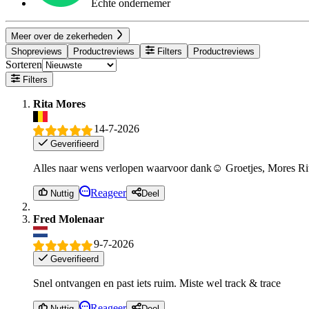
Echte ondernemer
Meer over de zekerheden
Shopreviews
Productreviews
Filters
Productreviews
Sorteren
Filters
Rita Mores
14-7-2026
Geverifieerd
Alles naar wens verlopen waarvoor dank☺️ Groetjes, Mores Ri
Reageer
Nuttig
Deel
Fred Molenaar
9-7-2026
Geverifieerd
Snel ontvangen en past iets ruim. Miste wel track & trace
Reageer
Nuttig
Deel