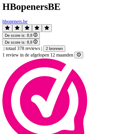
HBopenersBE
hbopeners.be
De score is:
8,8
De score is:
8,8
|
totaal 378 reviews
|
2 bronnen
1 review in de afgelopen 12 maanden