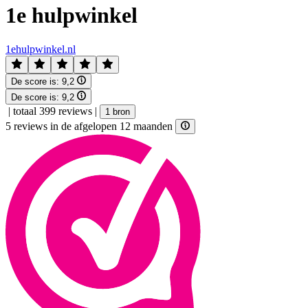
1e hulpwinkel
1ehulpwinkel.nl
De score is:
9,2
De score is:
9,2
|
totaal 399 reviews
|
1 bron
5 reviews in de afgelopen 12 maanden