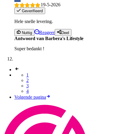
19-5-2026
Geverifieerd
Hele snelle levering.
Reageer
Nuttig
Deel
Antwoord van Barbera's Lifestyle
Super bedankt !
1
2
3
4
Volgende pagina