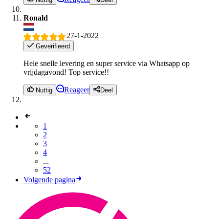
Ronald
27-1-2022
Geverifieerd
Hele snelle levering en super service via Whatsapp op
vrijdagavond! Top service!!
Reageer
Nuttig
Deel
1
2
3
4
...
52
Volgende pagina