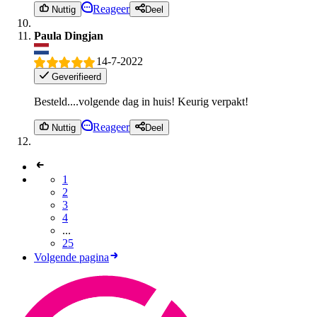
Reageer
Nuttig
Deel
Paula Dingjan
14-7-2022
Geverifieerd
Besteld....volgende dag in huis! Keurig verpakt!
Reageer
Nuttig
Deel
1
2
3
4
...
25
Volgende pagina