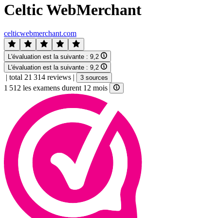
Celtic WebMerchant
celticwebmerchant.com
L'évaluation est la suivante :
9,2
L'évaluation est la suivante :
9,2
|
total 21 314 reviews
|
3 sources
1 512 les examens durent 12 mois