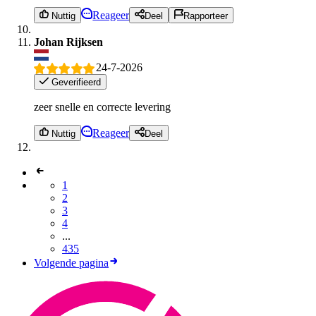
Reageer
Nuttig
Deel
Rapporteer
Johan Rijksen
24-7-2026
Geverifieerd
zeer snelle en correcte levering
Reageer
Nuttig
Deel
1
2
3
4
...
435
Volgende pagina