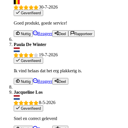
30-7-2026
Geverifieerd
Goed produkt, goede service!
Reageer
Nuttig
Deel
Rapporteer
Paula De Winter
19-7-2026
Geverifieerd
Ik vind helaas dat het erg plakkerig is.
Reageer
Nuttig
Deel
Jacqueline Los
8-5-2026
Geverifieerd
Snel en correct geleverd