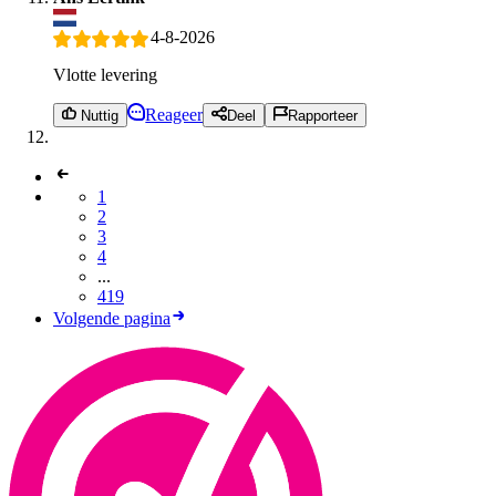
4-8-2026
Vlotte levering
Reageer
Nuttig
Deel
Rapporteer
1
2
3
4
...
419
Volgende pagina