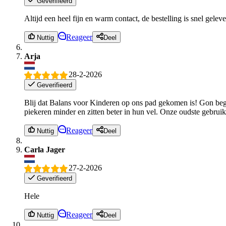
Geverifieerd
Altijd een heel fijn en warm contact, de bestelling is snel ge
Reageer
Nuttig
Deel
Arja
28-2-2026
Geverifieerd
Blij dat Balans voor Kinderen op ons pad gekomen is! Gon begri
piekeren minder en zitten beter in hun vel. Onze oudste gebruik
Reageer
Nuttig
Deel
Carla Jager
27-2-2026
Geverifieerd
Hele
Reageer
Nuttig
Deel