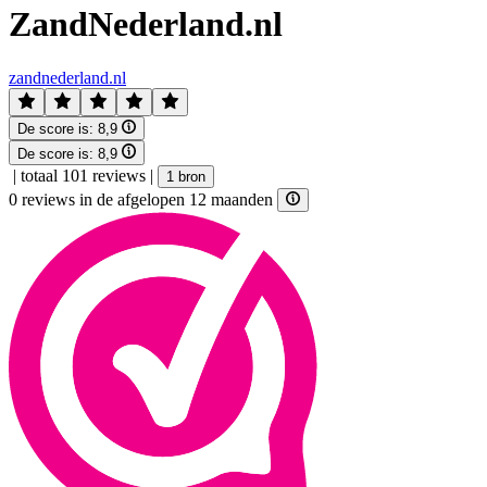
ZandNederland.nl
zandnederland.nl
De score is:
8,9
De score is:
8,9
|
totaal 101 reviews
|
1 bron
0 reviews in de afgelopen 12 maanden