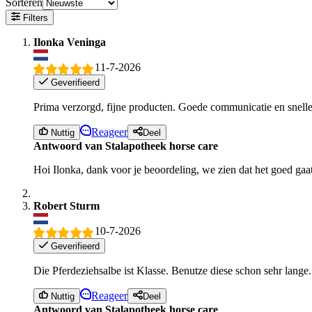
Sorteren
Filters
Ilonka Veninga
11-7-2026
Geverifieerd
Prima verzorgd, fijne producten. Goede communicatie en snelle
Reageer
Nuttig
Deel
Antwoord van Stalapotheek horse care
Hoi Ilonka, dank voor je beoordeling, we zien dat het goed gaa
Robert Sturm
10-7-2026
Geverifieerd
Die Pferdeziehsalbe ist Klasse. Benutze diese schon sehr lan
Reageer
Nuttig
Deel
Antwoord van Stalapotheek horse care