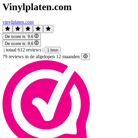
Vinylplaten.com
vinylplaten.com
De score is:
9,6
De score is:
9,6
|
totaal 612 reviews
|
1 bron
79 reviews in de afgelopen 12 maanden