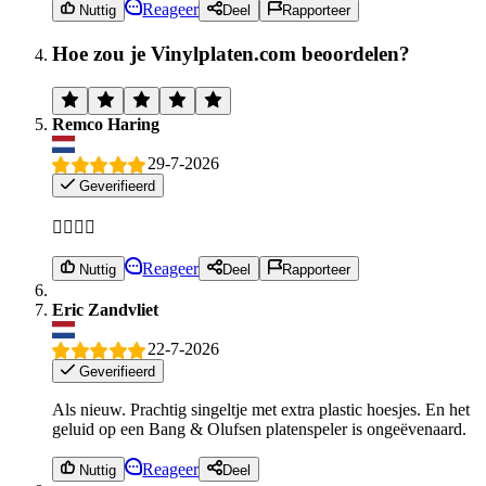
Reageer
Nuttig
Deel
Rapporteer
Hoe zou je Vinylplaten.com beoordelen?
Remco Haring
29-7-2026
Geverifieerd
👍🏻👌🏼
Reageer
Nuttig
Deel
Rapporteer
Eric Zandvliet
22-7-2026
Geverifieerd
Als nieuw. Prachtig singeltje met extra plastic hoesjes. En het
geluid op een Bang & Olufsen platenspeler is ongeëvenaard.
Reageer
Nuttig
Deel