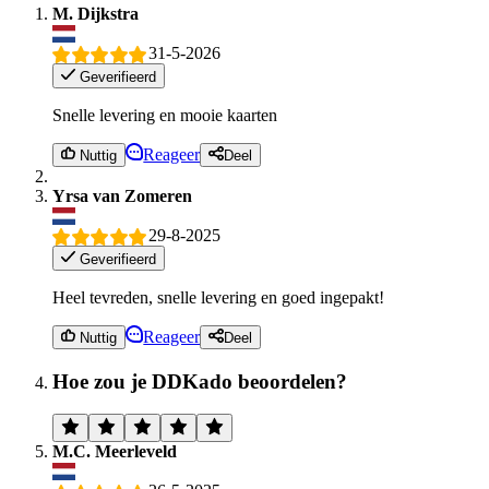
M. Dijkstra
31-5-2026
Geverifieerd
Snelle levering en mooie kaarten
Reageer
Nuttig
Deel
Yrsa van Zomeren
29-8-2025
Geverifieerd
Heel tevreden, snelle levering en goed ingepakt!
Reageer
Nuttig
Deel
Hoe zou je DDKado beoordelen?
M.C. Meerleveld