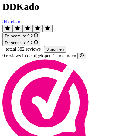
DDKado
ddkado.nl
De score is:
9,2
De score is:
9,2
|
totaal 382 reviews
|
3 bronnen
9 reviews in de afgelopen 12 maanden