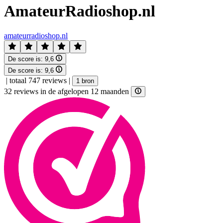
AmateurRadioshop.nl
amateurradioshop.nl
De score is:
9,6
De score is:
9,6
|
totaal 747 reviews
|
1 bron
32 reviews in de afgelopen 12 maanden