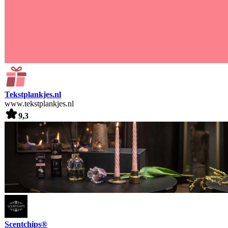
Tekstplankjes.nl
www.tekstplankjes.nl
9,3
Scentchips®