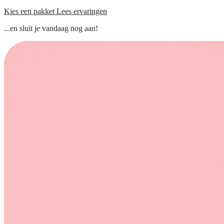
Kies een pakket
Lees ervaringen
...en sluit je vandaag nog aan!