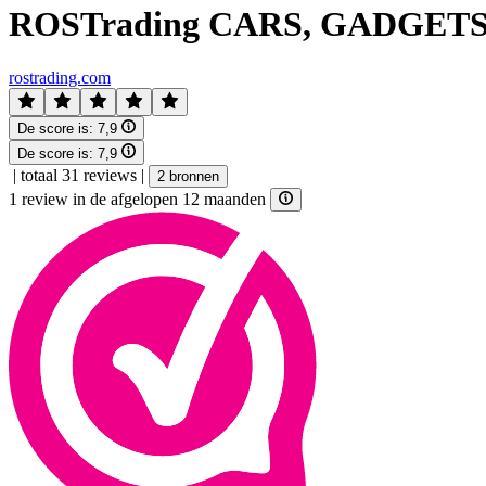
ROSTrading CARS, GADGE
rostrading.com
De score is:
7,9
De score is:
7,9
|
totaal 31 reviews
|
2 bronnen
1 review in de afgelopen 12 maanden