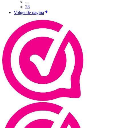
...
28
Volgende pagina