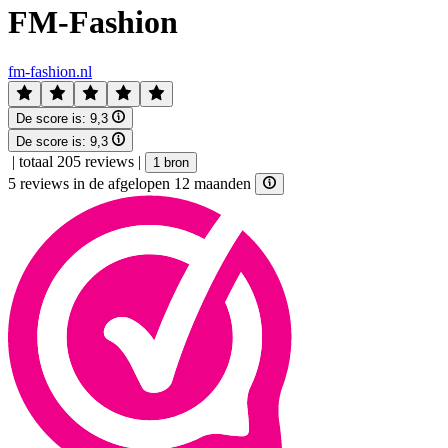
FM-Fashion
fm-fashion.nl
De score is:
9,3
De score is:
9,3
|
totaal 205 reviews
|
1 bron
5 reviews in de afgelopen 12 maanden