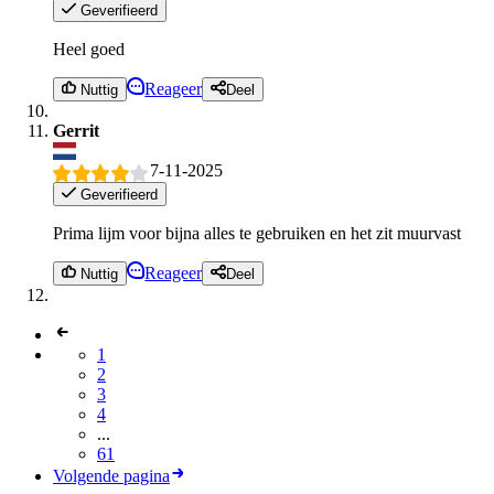
Geverifieerd
Heel goed
Reageer
Nuttig
Deel
Gerrit
7-11-2025
Geverifieerd
Prima lijm voor bijna alles te gebruiken en het zit muurvast
Reageer
Nuttig
Deel
1
2
3
4
...
61
Volgende pagina