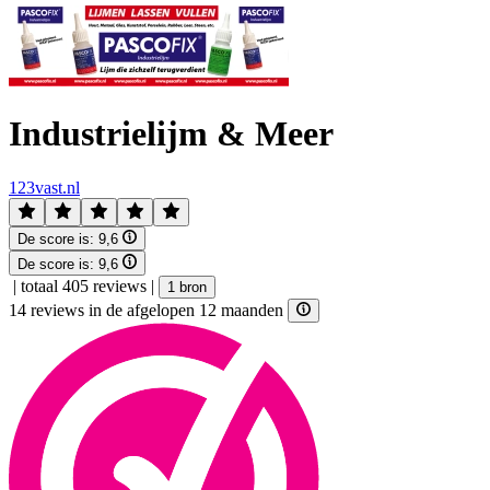
Industrielijm & Meer
123vast.nl
De score is:
9,6
De score is:
9,6
|
totaal 405 reviews
|
1 bron
14 reviews in de afgelopen 12 maanden