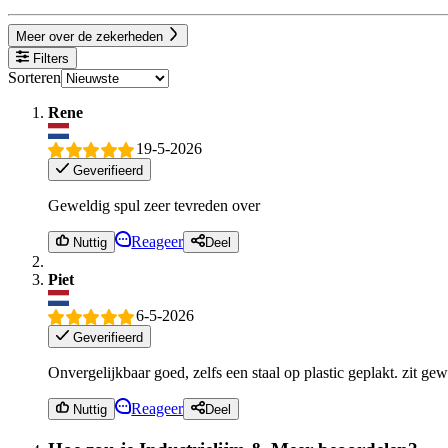
Meer over de zekerheden
Filters
Sorteren
Rene
19-5-2026
Geverifieerd
Geweldig spul zeer tevreden over
Reageer
Nuttig
Deel
Piet
6-5-2026
Geverifieerd
Onvergelijkbaar goed, zelfs een staal op plastic geplakt. zit g
Reageer
Nuttig
Deel