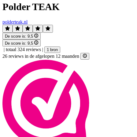
Polder TEAK
polderteak.nl
De score is:
9,5
De score is:
9,5
|
totaal 324 reviews
|
1 bron
26 reviews in de afgelopen 12 maanden