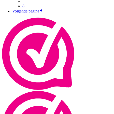
...
8
Volgende pagina