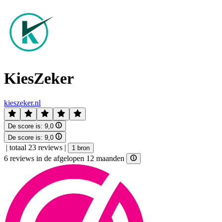
KiesZeker
kieszeker.nl
De score is:
9,0
De score is:
9,0
|
totaal 23 reviews
|
1 bron
6 reviews in de afgelopen 12 maanden