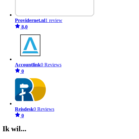
Providernet.nl
1 review
8,0
Accountlink
0 Reviews
0
Reisdesk
0 Reviews
0
Ik wil...