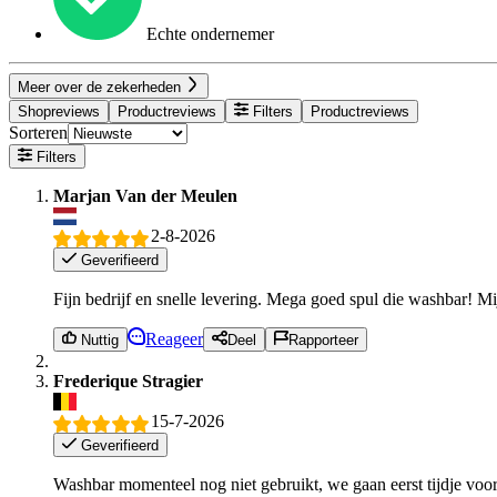
Echte ondernemer
Meer over de zekerheden
Shopreviews
Productreviews
Filters
Productreviews
Sorteren
Filters
Marjan Van der Meulen
2-8-2026
Geverifieerd
Fijn bedrijf en snelle levering. Mega goed spul die washbar! M
Reageer
Nuttig
Deel
Rapporteer
Frederique Stragier
15-7-2026
Geverifieerd
Washbar momenteel nog niet gebruikt, we gaan eerst tijdje voo