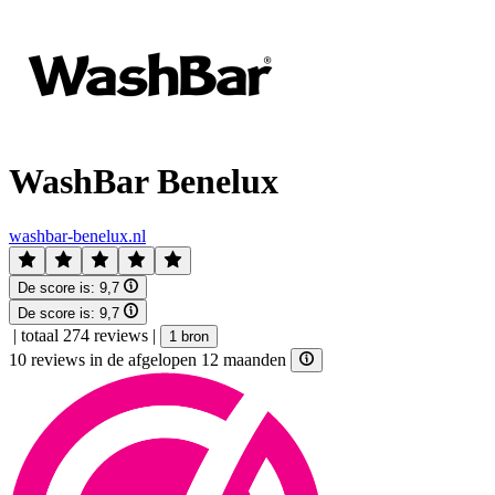
WashBar Benelux
washbar-benelux.nl
De score is:
9,7
De score is:
9,7
|
totaal 274 reviews
|
1 bron
10 reviews in de afgelopen 12 maanden