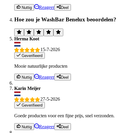
Reageer
Nuttig
Deel
Hoe zou je WashBar Benelux beoordelen?
Herma Koot
15-7-2026
Geverifieerd
Mooie natuurlijke producten
Reageer
Nuttig
Deel
Karin Meijer
27-5-2026
Geverifieerd
Goede producten voor een fijne prijs, snel verzonden.
Reageer
Nuttig
Deel